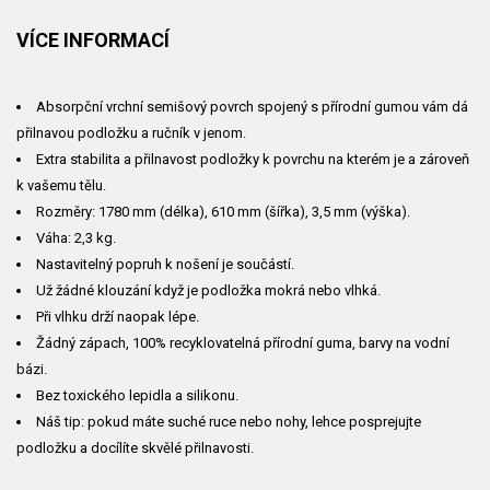
VÍCE INFORMACÍ
Absorpční vrchní semišový povrch spojený s přírodní gumou vám dá
přilnavou podložku a ručník v jenom.
Extra stabilita a přilnavost podložky k povrchu na kterém je a zároveň
k vašemu tělu.
Rozměry: 1780 mm (délka), 610 mm (šířka), 3,5 mm (výška).
Váha:
2,3
kg.
Nastavitelný popruh k nošení je součástí.
Už žádné klouzání když je podložka mokrá nebo vlhká.
Při vlhku drží naopak lépe.
Žádný zápach, 100% recyklovatelná přírodní guma, barvy na vodní
bázi.
Bez toxického lepidla a silikonu.
Náš tip: pokud máte suché ruce nebo nohy, lehce posprejujte
podložku a docílíte skvělé přilnavosti.