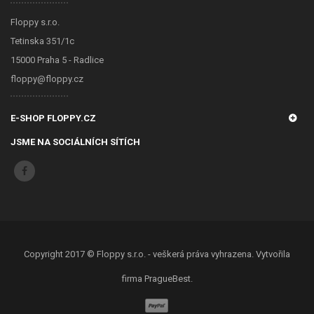
Floppy s.r.o.
Tetinska 351/1c
15000 Praha 5 - Radlice
floppy@floppy.cz
E-SHOP FLOPPY.CZ
JSME NA SOCIÁLNÍCH SÍTÍCH
Copyright 2017 ©
Floppy s.r.o.
- veškerá práva vyhrazena. Vytvořila
firma
PragueBest
.