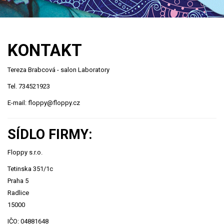
KONTAKT
Tereza Brabcová - salon Laboratory
Tel. 734521923
E-mail:
floppy@floppy.cz
SÍDLO FIRMY:
Floppy s.r.o.
Tetinska 351/1c
Praha 5
Radlice
15000
IČO:
04881648