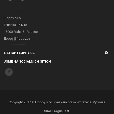
Floppy s.r.o.
Tetinska 351/1c
15000 Praha 5 - Radlice
floppy@floppy.cz
E-SHOP FLOPPY.CZ
JSME NA SOCIÁLNÍCH SÍTÍCH
Copyright 2017 ©
Floppy s.r.o.
- veškerá práva vyhrazena. Vytvořila
firma
PragueBest
.