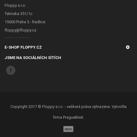
Floppy s.r.o.
Tetinska 351/1c
15000 Praha 5 - Radlice
floppy@floppy.cz
E-SHOP FLOPPY.CZ
JSME NA SOCIÁLNÍCH SÍTÍCH
Copyright 2017 ©
Floppy s.r.o.
- veškerá práva vyhrazena. Vytvořila
firma
PragueBest
.