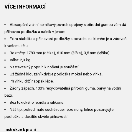
VÍCE INFORMACÍ
Absorpční vrchní semišový povrch spojený s přírodní gumou vám dá
přilnavou podložku a ručník v jenom.
Extra stabilita a přilnavost podložky k povrchu na kterém je a zároveň
k vašemu tělu.
Rozměry: 1780 mm (délka), 610 mm (šířka), 3,5 mm (výška).
Váha:
2,3
kg.
Nastavitelný popruh k nošení je součástí.
Už žádné klouzání když je podložka mokrá nebo vlhká.
Při vlhku drží naopak lépe.
Žádný zápach, 100% recyklovatelná přírodní guma, barvy na vodní
bázi.
Bez toxického lepidla a silikonu.
Náš tip: pokud máte suché ruce nebo nohy, lehce posprejujte
podložku a docílíte skvělé přilnavosti.
Instrukce k praní