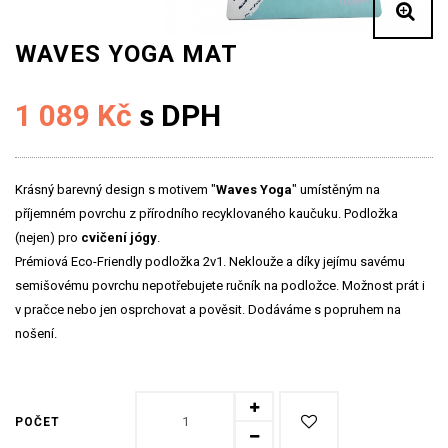
WAVES YOGA MAT
1 089 Kč
s DPH
Krásný barevný design s motivem "
Waves Yoga
" umístěným na
příjemném povrchu z přírodního recyklovaného kaučuku. Podložka
(nejen) pro
cvičení jógy
.
Prémiová Eco-Friendly podložka 2v1. Neklouže a díky jejímu savému
semišovému povrchu nepotřebujete ručník na podložce. Možnost prát i
v pračce nebo jen osprchovat a pověsit. Dodáváme s popruhem na
nošení.
POČET