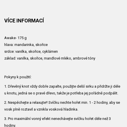
VÍCE INFORMACÍ
Awake- 175 g
hlava: mandarinka, skořice
srdce: vanilka, skořice, cyklámen
základ: vanilka, skořice, mandlové mléko, ambrové tóny
Pokyny k použití:
1. Dřevěný knot vždy dobře zapalte, použijte delší sirku a přidržte ji déle
u knotu, jedná se o pravé dřevo, takže je potřeba jej pořádně podpálit.
2. Nespěchejte a relaxujte!! Svíčku nechte hořet min. 1 - 2 hodiny, aby se
vosk plně roztavil a vznikla vosková hladinka.
3. Pro maximální vonný efekt nenechávejte svíčku hořet déle než 3
hodiny.