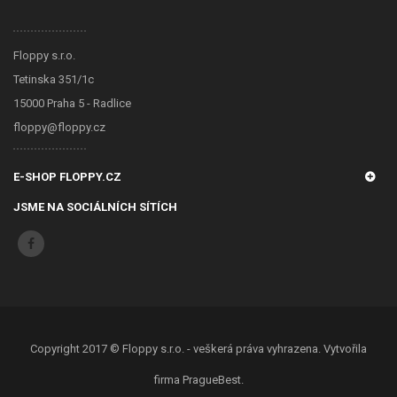
Floppy s.r.o.
Tetinska 351/1c
15000 Praha 5 - Radlice
floppy@floppy.cz
E-SHOP FLOPPY.CZ
JSME NA SOCIÁLNÍCH SÍTÍCH
Copyright 2017 ©
Floppy s.r.o.
- veškerá práva vyhrazena. Vytvořila
firma
PragueBest
.