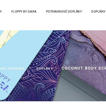
Y
FLOPPY BY DARA
POTRAVINOVÉ DOPLŇKY
DOPLŇKY
>
>
COCONUT BODY SC
VNÍ STRÁNKA
DOPLŇKY