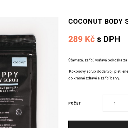
COCONUT BODY 
289 Kč
s DPH
Šťavnatá, zářící, voňavá pokožka za 
Kokosový scrub dodá tvojí pleti energ
do krásné zdravé a zářící barvy.
POČET