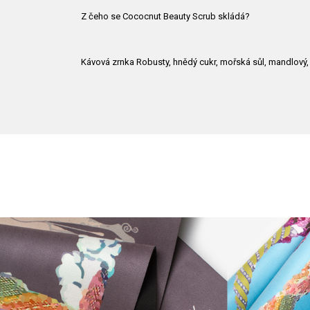
Z čeho se Cococnut Beauty Scrub skládá?
Kávová zrnka Robusty, hnědý cukr, mořská sůl, mandlový, k