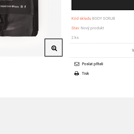
Kód skladu
BODY SCRUB
Stav:
Nový produkt
2
ks
Poslat příteli
Tisk