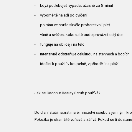
- když potřebuješ vypadat úžasně za 5 minut
- výborně tě naladí po cvičení
- po ránu ve sprše skvěle probere tvoji pleť
- vůně a svěžest kokosu tě bude provázet celý den
- funguje na obličej i na tělo
- intenzivně odstraňuje celulitidu na stehnech a bocích
- ideální k použití v koupelně, v přírodě i na pláži
Jak se Coconut Beauty Scrub používá?
Do dlaní stačí nabrat malé množství scrubu a jemnými kro
Pokožka je okamžitě voňavá a zářivá. Pokud se ti dostane 