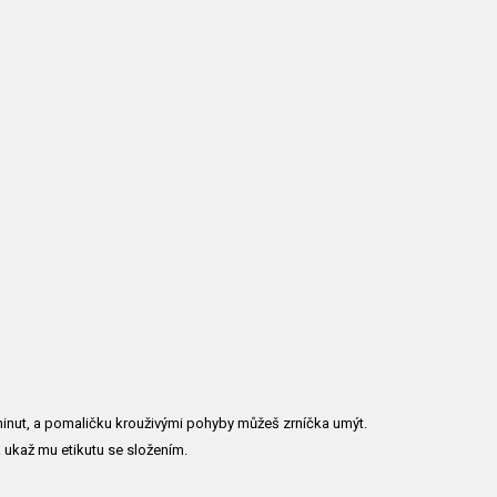
 minut, a pomaličku krouživými pohyby můžeš zrníčka umýt.
a ukaž mu etikutu se složením.