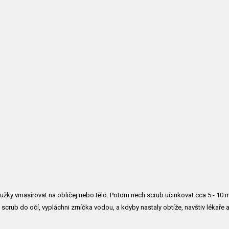
užky vmasírovat na obličej nebo tělo. Potom nech scrub učinkovat cca 5 - 10
scrub do očí, vypláchni zrníčka vodou, a kdyby nastaly obtíže, navštiv lékaře 