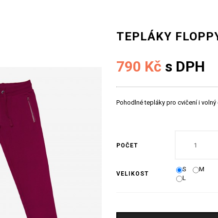
TEPLÁKY FLOPP
790 Kč
s DPH
Pohodlné tepláky pro cvičení i volný
POČET
S
M
VELIKOST
L