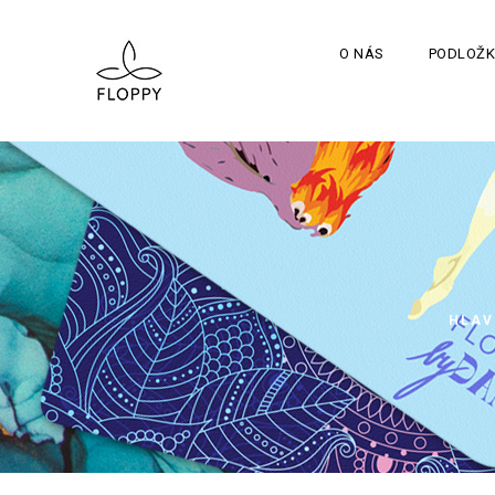
O NÁS
PODLOŽK
HLAV