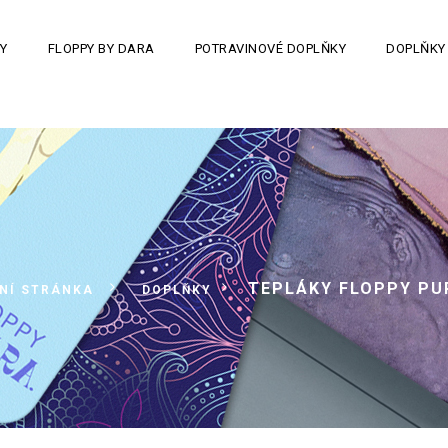
Y
FLOPPY BY DARA
POTRAVINOVÉ DOPLŇKY
DOPLŇKY
>
>
TEPLÁKY FLOPPY PU
NÍ STRÁNKA
DOPLŇKY