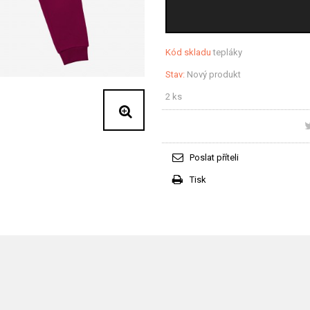
Kód skladu
tepláky
Stav:
Nový produkt
2
ks
Poslat příteli
Tisk