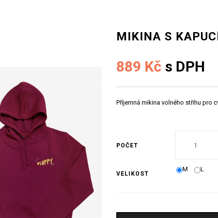
MIKINA S KAPUC
889 Kč
s DPH
Příjemná mikina volného střihu pro c
POČET
M
L
VELIKOST