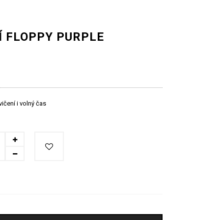
Í FLOPPY PURPLE
vičení i volný čas