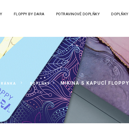
Y
FLOPPY BY DARA
POTRAVINOVÉ DOPLŇKY
DOPLŇKY
>
>
MIKINA S KAPUCÍ FLOPP
TRÁNKA
DOPLŇKY