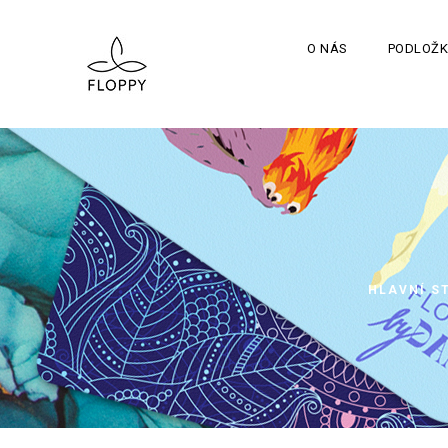
O NÁS
PODLOŽK
HLAVNÍ S